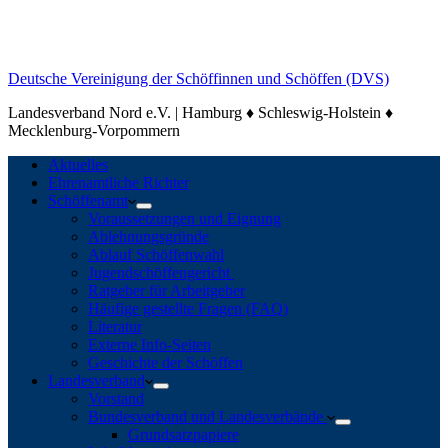
Deutsche Vereinigung der Schöffinnen und Schöffen (DVS)
Landesverband Nord e.V. | Hamburg ♦ Schleswig-Holstein ♦
Mecklenburg-Vorpommern
Aktuelles
Ehrenamtliche Richter
Schöffenamt
Voraussetzungen und Eignung
Ablehnungsgründe
Ablauf Schöffenwahl
Jugendschöffengericht
Ratgeber für Arbeitgeber
Häufige gestellte Fragen (FAQ)
Literatur
Externe Info-Seiten
Geschichte der Schöffen
Landesverband
Vorstand
Bundesverband und Landesverbände
Grundsatzpapiere