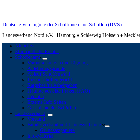
Deutsche Vereinigung der Schöffinnen und Schöffen (DVS)
Landesverband Nord e.V. | Hamburg ♦ Schleswig-Holstein ♦ Meck
Aktuelles
Ehrenamtliche Richter
Schöffenamt
Voraussetzungen und Eignung
Ablehnungsgründe
Ablauf Schöffenwahl
Jugendschöffengericht
Ratgeber für Arbeitgeber
Häufige gestellte Fragen (FAQ)
Literatur
Externe Info-Seiten
Geschichte der Schöffen
Landesverband
Vorstand
Bundesverband und Landesverbände
Grundsatzpapiere
Info-Material