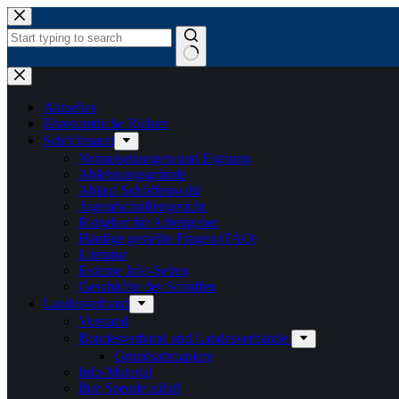
Zum
Inhalt
springen
Keine
Ergebnisse
Aktuelles
Ehrenamtliche Richter
Schöffenamt
Voraussetzungen und Eignung
Ablehnungsgründe
Ablauf Schöffenwahl
Jugendschöffengericht
Ratgeber für Arbeitgeber
Häufige gestellte Fragen (FAQ)
Literatur
Externe Info-Seiten
Geschichte der Schöffen
Landesverband
Vorstand
Bundesverband und Landesverbände
Grundsatzpapiere
Info-Material
Ihre Spende zählt!