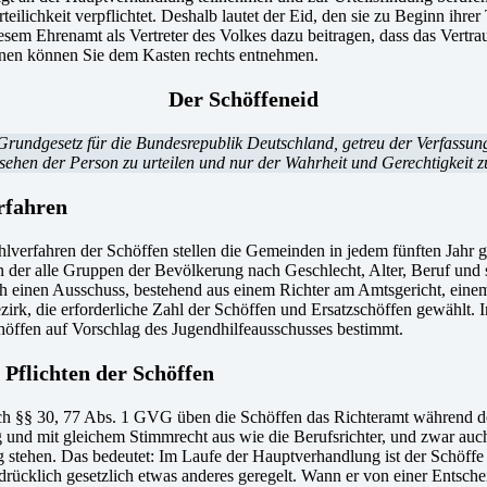
teilichkeit verpflichtet. Deshalb lautet der Eid, den sie zu Beginn ihre
em Ehrenamt als Vertreter des Volkes dazu beitragen, dass das Vertrauen
onen können Sie dem Kasten rechts entnehmen.
Der Schöffeneid
m Grundgesetz für die Bundesrepublik Deutschland, getreu der Verfass
hen der Person zu urteilen und nur der Wahrheit und Gerechtigkeit zu
rfahren
lverfahren der Schöffen stellen die Gemeinden in jedem fünften Jahr g
n der alle Gruppen der Bevölkerung nach Geschlecht, Alter, Beruf und 
ch einen Ausschuss, bestehend aus einem Richter am Amtsgericht, ei
zirk, die erforderliche Zahl der Schöffen und Ersatzschöffen gewählt.
höffen auf Vorschlag des Jugendhilfeausschusses bestimmt.
 Pflichten der Schöffen
h §§ 30, 77 Abs. 1 GVG üben die Schöffen das Richteramt während der
und mit gleichem Stimmrecht aus wie die Berufsrichter, und zwar auch 
tehen. Das bedeutet: Im Laufe der Hauptverhandlung ist der Schöffe Ri
sdrücklich gesetzlich etwas anderes geregelt. Wann er von einer Entsche