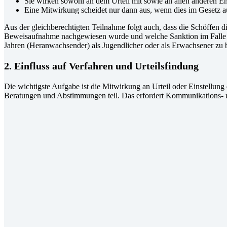
Sie wirken sowohl an dem Urteil mit sowie an allen anderen E
Eine Mitwirkung scheidet nur dann aus, wenn dies im Gesetz au
Aus der gleichberechtigten Teilnahme folgt auch, dass die Schöffen d
Beweisaufnahme nachgewiesen wurde und welche Sanktion im Falle ein
Jahren (Heranwachsender) als Jugendlicher oder als Erwachsener zu be
2. Einfluss auf Verfahren und Urteilsfindung
Die wichtigste Aufgabe ist die Mitwirkung an Urteil oder Einstellu
Beratungen und Abstimmungen teil. Das erfordert Kommunikations- u