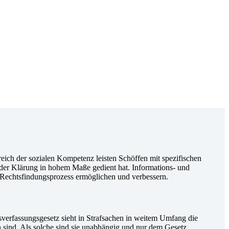
reich der sozialen Kompetenz leisten Schöffen mit spezifischen
 der Klärung in hohem Maße gedient hat. Informations- und
 Rechtsfindungsprozess ermöglichen und verbessern.
sverfassungsgesetz sieht in Strafsachen in weitem Umfang die
n sind. Als solche sind sie unabhängig und nur dem Gesetz