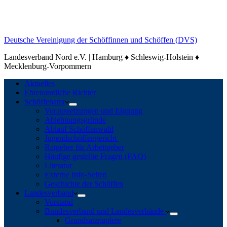
Deutsche Vereinigung der Schöffinnen und Schöffen (DVS)
Landesverband Nord e.V. | Hamburg ♦ Schleswig-Holstein ♦
Mecklenburg-Vorpommern
Aktuelles
Ehrenamtliche Richter
Schöffenamt
Voraussetzungen und Eignung
Ablehnungsgründe
Ablauf Schöffenwahl
Jugendschöffengericht
Ratgeber für Arbeitgeber
Häufige gestellte Fragen (FAQ)
Literatur
Externe Info-Seiten
Geschichte der Schöffen
Landesverband
Vorstand
Bundesverband und Landesverbände
Grundsatzpapiere