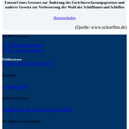
Entwurf eines Gesetzes zur Änderung des Gerichtsverfassungsgesetzes und
anderer Gesetze zur Verbesserung der Wahl der Schöffinnen und Schöffen
Herunterladen
(Quelle: www.schoeffen.de)
Der DVS-Verband
DVS-Bundesverband
DVS-Landesverbände
Publikationen
Richter ohne Robe (RohR)
Hamburg
Justizbehörde
Schleswig-Holstein
Ministerium für Justiz und Gesundheit
Mecklenburg-Vorpommern