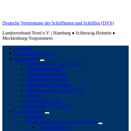
Deutsche Vereinigung der Schöffinnen und Schöffen (DVS)
Landesverband Nord e.V. | Hamburg ♦ Schleswig-Holstein ♦
Mecklenburg-Vorpommern
Aktuelles
Ehrenamtliche Richter
Schöffenamt
Voraussetzungen und Eignung
Ablehnungsgründe
Ablauf Schöffenwahl
Jugendschöffengericht
Ratgeber für Arbeitgeber
Häufige gestellte Fragen (FAQ)
Literatur
Externe Info-Seiten
Geschichte der Schöffen
Landesverband
Vorstand
Bundesverband und Landesverbände
Grundsatzpapiere