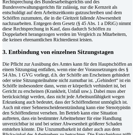
Rechtsprechung des Bundesarbeitsgerichts und des
Bundesverwaltungsgerichts für zulässig, nur die Kernzeit als
entschuldigt auf dem Arbeitszeitkonto gutzuschreiben und dem
Schöffen zuzumuten, die in die Gleitzeit fallende Abwesenheit
nachzuarbeiten. Entgegen dem Gesetz (§ 45 Abs. 1 a DRiG) nimmt
diese Rechtsprechung in Kauf, dass dadurch Schöffen zu
Doppelarbeit herangezogen werden im Vergleich zu Mitarbeitern,
die keinen ehrenamtlichen Richterdienst leisten.
3. Entbindung von einzelnen Sitzungstagen
Die Pflicht zur Ausübung des Amtes kann für den Hauptschöffen an
einem Sitzungstag entfallen, wenn eine der Voraussetzungen des §
54 Abs. 1 GVG vorliegt, d.h. der Schöffe am Erscheinen gehindert
oder seine Sitzungsteilnahme nicht zumutbar ist. „Gehindert“ ist ein
Schöffe insbesondere dann, wenn er körperlich verhindert ist, bei
Gericht zu erscheinen (Krankheit, Unfall usw.). Dabei muss aber
berücksichtigt werden, dass nicht jede Arbeitsunfähigkeit wegen
Erkrankung auch bedeutet, dass der Schöffendienst unmöglich ist.
Auch mit einer Sehnenscheidenentzündung kann eine Stenotypistin
den Schöffendienst versehen. Im Betrieb kann eine Situation
auftreten, dass ein bestimmter Arbeitnehmer für eine Handlung
unverzichtbar ist und bei seiner Abwesenheit größerer Schaden
entstehen könnte. Die Unzumutbarkeit ist daher auch aus dem
Blickwinkel des Arbeitgebers zu betrachten. Die Entscheidung trifft