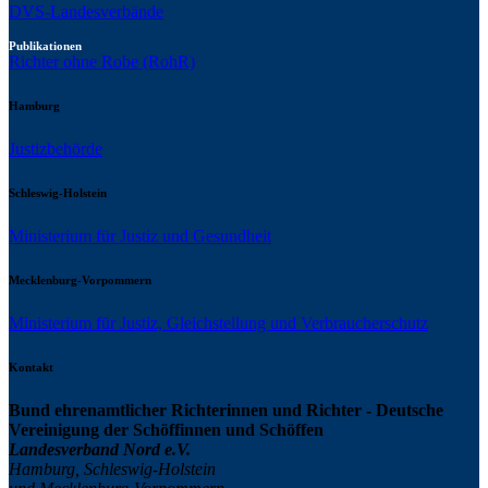
DVS-Landesverbände
Publikationen
Richter ohne Robe (RohR)
Hamburg
Justizbehörde
Schleswig-Holstein
Ministerium für Justiz und Gesundheit
Mecklenburg-Vorpommern
Ministerium für Justiz, Gleichstellung und Verbraucherschutz
Kontakt
Bund ehrenamtlicher Richterinnen und Richter - Deutsche
Vereinigung der Schöffinnen und Schöffen
Landesverband Nord e.V.
Hamburg, Schleswig-Holstein