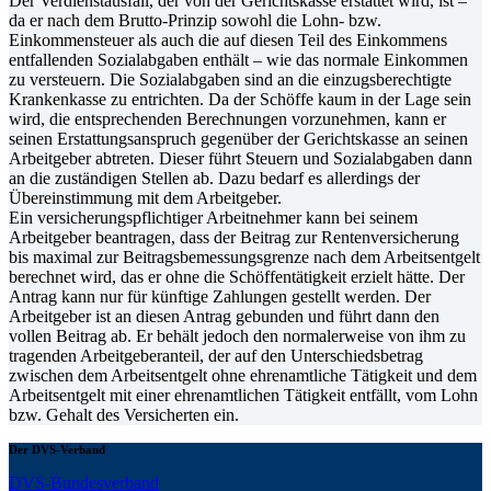
Der Verdienstausfall, der von der Gerichtskasse erstattet wird, ist –
da er nach dem Brutto-Prinzip sowohl die Lohn- bzw.
Einkommensteuer als auch die auf diesen Teil des Einkommens
entfallenden Sozialabgaben enthält – wie das normale Einkommen
zu versteuern. Die Sozialabgaben sind an die einzugsberechtigte
Krankenkasse zu entrichten. Da der Schöffe kaum in der Lage sein
wird, die entsprechenden Berechnungen vorzunehmen, kann er
seinen Erstattungsanspruch gegenüber der Gerichtskasse an seinen
Arbeitgeber abtreten. Dieser führt Steuern und Sozialabgaben dann
an die zuständigen Stellen ab. Dazu bedarf es allerdings der
Übereinstimmung mit dem Arbeitgeber.
Ein versicherungspflichtiger Arbeitnehmer kann bei seinem
Arbeitgeber beantragen, dass der Beitrag zur Rentenversicherung
bis maximal zur Beitragsbemessungsgrenze nach dem Arbeitsentgelt
berechnet wird, das er ohne die Schöffentätigkeit erzielt hätte. Der
Antrag kann nur für künftige Zahlungen gestellt werden. Der
Arbeitgeber ist an diesen Antrag gebunden und führt dann den
vollen Beitrag ab. Er behält jedoch den normalerweise von ihm zu
tragenden Arbeitgeberanteil, der auf den Unterschiedsbetrag
zwischen dem Arbeitsentgelt ohne ehrenamtliche Tätigkeit und dem
Arbeitsentgelt mit einer ehrenamtlichen Tätigkeit entfällt, vom Lohn
bzw. Gehalt des Versicherten ein.
Der DVS-Verband
DVS-Bundesverband