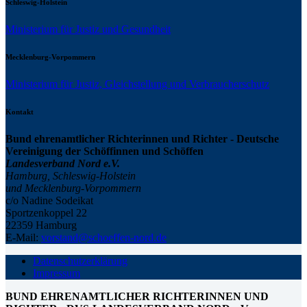
Schleswig-Holstein
Ministerium für Justiz und Gesundheit
Mecklenburg-Vorpommern
Ministerium für Justiz, Gleichstellung und Verbraucherschutz
Kontakt
Bund ehrenamtlicher Richterinnen und Richter - Deutsche
Vereinigung der Schöffinnen und Schöffen
Landesverband Nord e.V.
Hamburg, Schleswig-Holstein
und Mecklenburg-Vorpommern
c/o Nadine Sodeikat
Sportzenkoppel 22
22359 Hamburg
E-Mail:
vorstand@schoeffen-nord.de
Datenschutzerklärung
Impressum
BUND EHRENAMTLICHER RICHTERINNEN UND