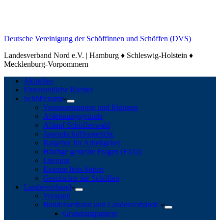
Deutsche Vereinigung der Schöffinnen und Schöffen (DVS)
Landesverband Nord e.V. | Hamburg ♦ Schleswig-Holstein ♦
Mecklenburg-Vorpommern
Aktuelles
Ehrenamtliche Richter
Schöffenamt
Voraussetzungen und Eignung
Ablehnungsgründe
Ablauf Schöffenwahl
Jugendschöffengericht
Ratgeber für Arbeitgeber
Häufige gestellte Fragen (FAQ)
Literatur
Externe Info-Seiten
Geschichte der Schöffen
Landesverband
Vorstand
Bundesverband und Landesverbände
Grundsatzpapiere