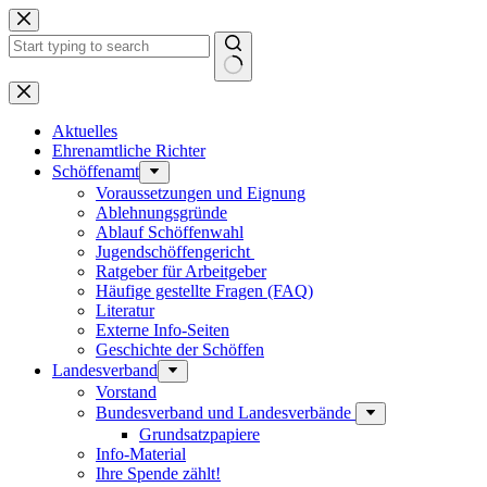
Zum
Inhalt
springen
Keine
Ergebnisse
Aktuelles
Ehrenamtliche Richter
Schöffenamt
Voraussetzungen und Eignung
Ablehnungsgründe
Ablauf Schöffenwahl
Jugendschöffengericht
Ratgeber für Arbeitgeber
Häufige gestellte Fragen (FAQ)
Literatur
Externe Info-Seiten
Geschichte der Schöffen
Landesverband
Vorstand
Bundesverband und Landesverbände
Grundsatzpapiere
Info-Material
Ihre Spende zählt!