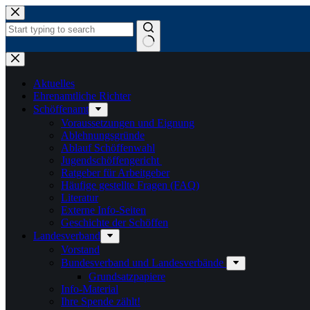
Zum
Inhalt
springen
Keine
Ergebnisse
Aktuelles
Ehrenamtliche Richter
Schöffenamt
Voraussetzungen und Eignung
Ablehnungsgründe
Ablauf Schöffenwahl
Jugendschöffengericht
Ratgeber für Arbeitgeber
Häufige gestellte Fragen (FAQ)
Literatur
Externe Info-Seiten
Geschichte der Schöffen
Landesverband
Vorstand
Bundesverband und Landesverbände
Grundsatzpapiere
Info-Material
Ihre Spende zählt!