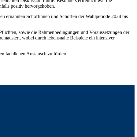
 lebhaften Diskussion führte. Besonders erfreulich war die
nfalls positiv hervorgehoben.
 neu ernannten Schöffinnen und Schöffen der Wahlperiode 2024 bis
 Pflichten, sowie die Rahmenbedingungen und Voraussetzungen der
hematisiert, wobei durch lebensnahe Beispiele ein intensiver
en fachlichen Austausch zu fördern.