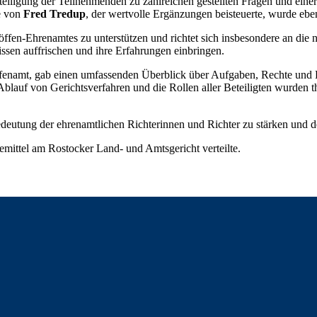
teiligung der Teilnehmenden zu zahlreichen gestellten Fragen und einer
e von
Fred Tredup
, der wertvolle Ergänzungen beisteuerte, wurde ebe
ffen-Ehrenamtes zu unterstützen und richtet sich insbesondere an die
sen auffrischen und ihre Erfahrungen einbringen.
ffenamt, gab einen umfassenden Überblick über Aufgaben, Rechte und
 Ablauf von Gerichtsverfahren und die Rollen aller Beteiligten wurden t
Bedeutung der ehrenamtlichen Richterinnen und Richter zu stärken und d
emittel am Rostocker Land- und Amtsgericht verteilte.