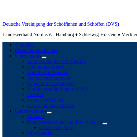
Deutsche Vereinigung der Schöffinnen und Schöffen (DVS)
Landesverband Nord e.V. | Hamburg ♦ Schleswig-Holstein ♦ Meck
Aktuelles
Ehrenamtliche Richter
Schöffenamt
Voraussetzungen und Eignung
Ablehnungsgründe
Ablauf Schöffenwahl
Jugendschöffengericht
Ratgeber für Arbeitgeber
Häufige gestellte Fragen (FAQ)
Literatur
Externe Info-Seiten
Geschichte der Schöffen
Landesverband
Vorstand
Bundesverband und Landesverbände
Grundsatzpapiere
Info-Material