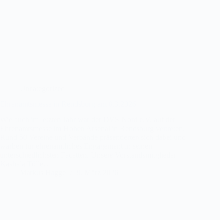
Uncategorized
Ehrenamtsmesse in Rendsburg am 8.3.2026
Wie auch im letzten Jahr war der DVS Nord e.V. auf der
Ehrenamtsmesse im Hohen Arsenal in Rendsburg vertreten.
Rund 50 Vereine und Verbände präsentierten sich dabei und
warben für ehrenamtliches Engagement in seinen
unterschiedlichsten Facetten. Unsere Vorstandsmitglieder
Kashala Tölle…
Markus Hagge
9. März 2026