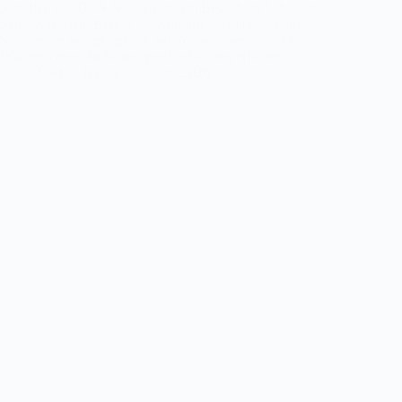
Schöffen des DVS-Nord bei ihrem Besuch im Schweriner
Schloss werfen. Bereits die Ankunft am malerisch im
Schweriner See gelegenen Schloss war beeindruckend.
Während einer fachkundigen Einführung erfuhren…
Markus Hagge
9. Juni 2026