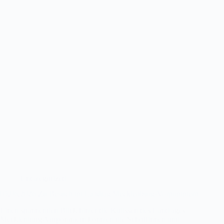
Uncategorized
05.06.2026 Zu Besuch im Landtag Mecklenburg-Vorpommern
Einen spannenden Blick hinter die Kulissen des Landtages
Mecklenburg-Vorpommern konnten die Schöffinnen und