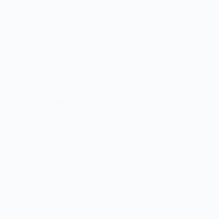
Uncategorized
Besuch in der JVA Waldeck am 24. April 2026
am Freitag, dem 24.04.2026, ergriffen 9 Mitglieder des DVS
Nord die Gelegenheit, die Justizvollzugsanstalt (JVA) Waldeck
bei Rostock von innen anzusehen. Die Justizvollzugsanstalt
Waldeck ist eine moderne Anstalt des geschlossenen und
offenen Vollzuges für Männer. Sie befindet sich in der…
Markus Hagge
26. April 2026